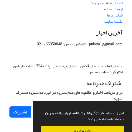
اعضای هیات تحریریه
ارسال مقاله
تماس با ما
نقشه سایت
آخرین اخبار
pubeia1@gmail.com تلفکس انجمن: 66950848- 021
خیابان انقلاب- خیابان قدس- ابتدای خ طالقانی- پلاک 594- ساختمان امور
ایثارگران- طبقه سوم
اشتراک خبرنامه
برای دریافت اخبار و اطلاعیه های مهم نشریه در خبرنامه نشریه مشترک
شوید.
اشتراک
این وب سایت از کوکی ها برای اطمینان از ارائه بهترین
خدمات استفاده می کند.
متوجه شدم