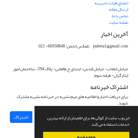
اعضای هیات تحریریه
ارسال مقاله
تماس با ما
نقشه سایت
آخرین اخبار
pubeia1@gmail.com تلفکس انجمن: 66950848- 021
خیابان انقلاب- خیابان قدس- ابتدای خ طالقانی- پلاک 594- ساختمان امور
ایثارگران- طبقه سوم
اشتراک خبرنامه
برای دریافت اخبار و اطلاعیه های مهم نشریه در خبرنامه نشریه مشترک
شوید.
اشتراک
این وب سایت از کوکی ها برای اطمینان از ارائه بهترین
خدمات استفاده می کند.
متوجه شدم