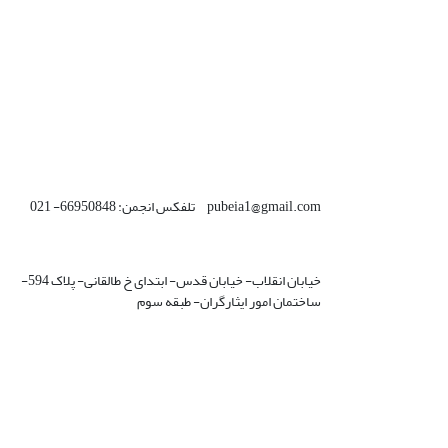
pubeia1@gmail.com تلفکس انجمن: 66950848- 021
خیابان انقلاب- خیابان قدس- ابتدای خ طالقانی- پلاک 594-
ساختمان امور ایثارگران- طبقه سوم