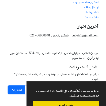
اعضای هیات تحریریه
ارسال مقاله
تماس با ما
نقشه سایت
آخرین اخبار
pubeia1@gmail.com تلفکس انجمن: 66950848- 021
خیابان انقلاب- خیابان قدس- ابتدای خ طالقانی- پلاک 594- ساختمان امور
ایثارگران- طبقه سوم
اشتراک خبرنامه
برای دریافت اخبار و اطلاعیه های مهم نشریه در خبرنامه نشریه مشترک
شوید.
اشتراک
این وب سایت از کوکی ها برای اطمینان از ارائه بهترین
خدمات استفاده می کند.
متوجه شدم