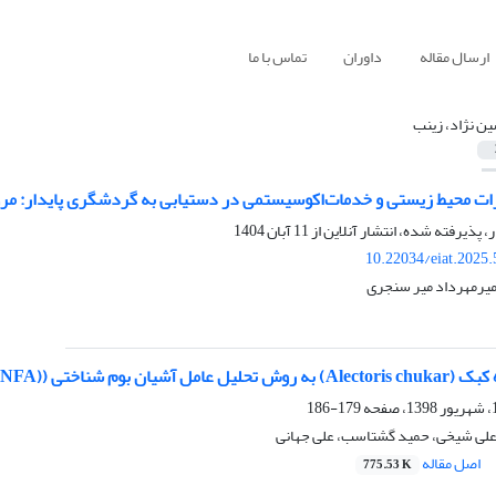
ارسال مقاله
داوران
تماس با ما
ن نژاد، زینب
رات محیط زیستی و خدمات‌اکوسیستمی در دستیابی به گردشگری پایدار: مر
ر، پذیرفته شده، انتشار آنلاین از
11 آبان 1404
10.22034/eiat.2025
میرمهرداد میر سنجری
العه موردی: منطقه شکار ممنوع اشکورات)
179-186
علی شیخی، حمید گشتاسب، علی جهانی
اصل مقاله
775.53 K