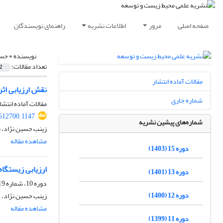
صفحه اصلی
مرور
اطلاعات نشریه
راهنمای نویسندگان
نویسنده =
حسی
تعداد مقالات:
2
مقالات آماده انتشار
نقش ارزیابی اث
شماره جاری
مقالات آماده انتشا
.512700.1147
شماره‌های پیشین نشریه
زینب حسین نژاد، 
مشاهده مقاله
دوره 15 (1403)
ارزیابی زیستگاه کبک (Alectoris chukar) به روش تحلیل عامل آشیان بوم شناختی ((ENFA (مط
دوره 13 (1401)
دوره 10، شماره 19، شهریور 1398، صفحه
دوره 12 (1400)
زینب حسین نژاد، 
مشاهده مقاله
دوره 11 (1399)