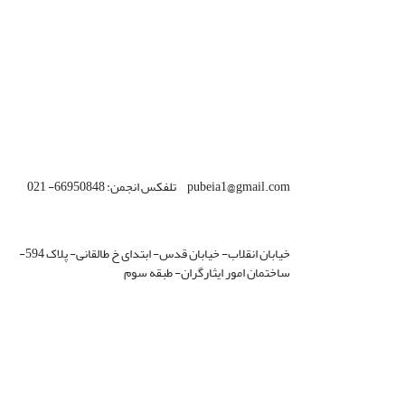
pubeia1@gmail.com تلفکس انجمن: 66950848- 021
خیابان انقلاب- خیابان قدس- ابتدای خ طالقانی- پلاک 594-
ساختمان امور ایثارگران- طبقه سوم