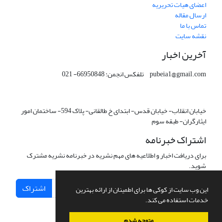
اعضای هیات تحریریه
ارسال مقاله
تماس با ما
نقشه سایت
آخرین اخبار
pubeia1@gmail.com تلفکس انجمن: 66950848- 021
خیابان انقلاب- خیابان قدس- ابتدای خ طالقانی- پلاک 594- ساختمان امور
ایثارگران- طبقه سوم
اشتراک خبرنامه
برای دریافت اخبار و اطلاعیه های مهم نشریه در خبرنامه نشریه مشترک
شوید.
اشتراک
این وب سایت از کوکی ها برای اطمینان از ارائه بهترین
خدمات استفاده می کند.
متوجه شدم