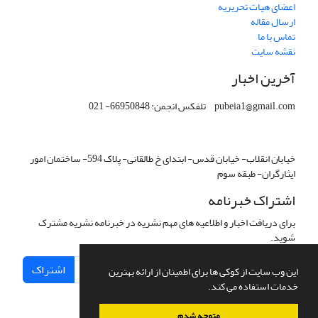
اعضای هیات تحریریه
ارسال مقاله
تماس با ما
نقشه سایت
آخرین اخبار
pubeia1@gmail.com تلفکس انجمن: 66950848- 021
خیابان انقلاب- خیابان قدس- ابتدای خ طالقانی- پلاک 594- ساختمان امور
ایثارگران- طبقه سوم
اشتراک خبرنامه
برای دریافت اخبار و اطلاعیه های مهم نشریه در خبرنامه نشریه مشترک
شوید.
اشتراک
این وب سایت از کوکی ها برای اطمینان از ارائه بهترین
خدمات استفاده می کند.
متوجه شدم