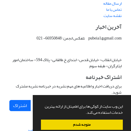
ارسال مقاله
تماس با ما
نقشه سایت
آخرین اخبار
pubeia1@gmail.com تلفکس انجمن: 66950848- 021
خیابان انقلاب- خیابان قدس- ابتدای خ طالقانی- پلاک 594- ساختمان امور
ایثارگران- طبقه سوم
اشتراک خبرنامه
برای دریافت اخبار و اطلاعیه های مهم نشریه در خبرنامه نشریه مشترک
شوید.
اشتراک
این وب سایت از کوکی ها برای اطمینان از ارائه بهترین
خدمات استفاده می کند.
متوجه شدم
سامانه مدیریت نشریات علمی.
طراحی و پیاده سازی از
سیناوب