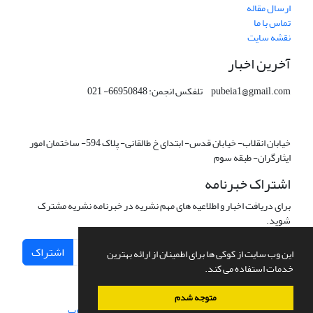
ارسال مقاله
تماس با ما
نقشه سایت
آخرین اخبار
pubeia1@gmail.com تلفکس انجمن: 66950848- 021
خیابان انقلاب- خیابان قدس- ابتدای خ طالقانی- پلاک 594- ساختمان امور
ایثارگران- طبقه سوم
اشتراک خبرنامه
برای دریافت اخبار و اطلاعیه های مهم نشریه در خبرنامه نشریه مشترک
شوید.
اشتراک
این وب سایت از کوکی ها برای اطمینان از ارائه بهترین
خدمات استفاده می کند.
متوجه شدم
سامانه مدیریت نشریات علمی.
طراحی و پیاده سازی از
سیناوب