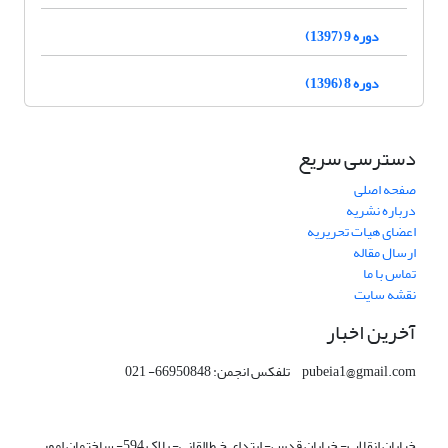
دوره 9 (1397)
دوره 8 (1396)
دسترسی سریع
صفحه اصلی
درباره نشریه
اعضای هیات تحریریه
ارسال مقاله
تماس با ما
نقشه سایت
آخرین اخبار
pubeia1@gmail.com تلفکس انجمن: 66950848- 021
خیابان انقلاب- خیابان قدس- ابتدای خ طالقانی- پلاک 594- ساختمان امور