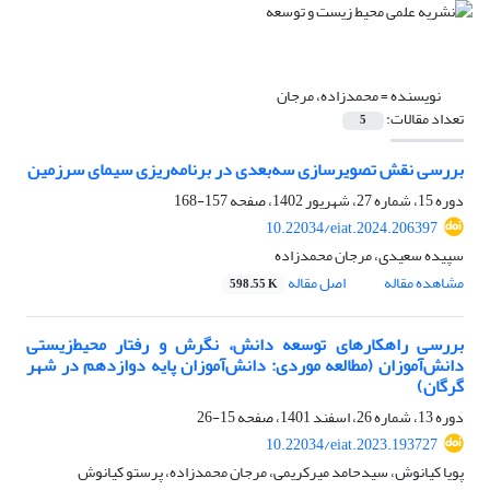
نویسنده =
محمدزاده، مرجان
تعداد مقالات:
5
بررسی نقش تصویرسازی سه‌بعدی در برنامه‌‌ریزی سیمای سرزمین
دوره 15، شماره 27، شهریور 1402، صفحه
157-168
10.22034/eiat.2024.206397
سپیده سعیدی، مرجان محمدزاده
مشاهده مقاله
اصل مقاله
598.55 K
بررسی راهکارهای توسعه دانش، نگرش و رفتار محیط‌‌زیستی
دانش‌‌آموزان (مطالعه موردی: دانش‌‌آموزان پایه دوازدهم در شهر
گرگان)
دوره 13، شماره 26، اسفند 1401، صفحه
15-26
10.22034/eiat.2023.193727
پویا کیانوش، سیدحامد میرکریمی، مرجان محمدزاده، پرستو کیانوش