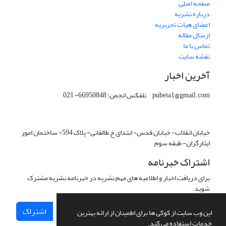
صفحه اصلی
درباره نشریه
اعضای هیات تحریریه
ارسال مقاله
تماس با ما
نقشه سایت
آخرین اخبار
pubeia1@gmail.com تلفکس انجمن: 66950848- 021
خیابان انقلاب- خیابان قدس- ابتدای خ طالقانی- پلاک 594- ساختمان امور
ایثارگران- طبقه سوم
اشتراک خبرنامه
برای دریافت اخبار و اطلاعیه های مهم نشریه در خبرنامه نشریه مشترک
شوید.
اشتراک
این وب سایت از کوکی ها برای اطمینان از ارائه بهترین
خدمات استفاده می کند.