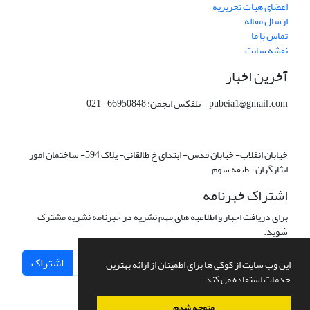
اعضای هیات تحریریه
ارسال مقاله
تماس با ما
نقشه سایت
آخرین اخبار
pubeia1@gmail.com تلفکس انجمن: 66950848- 021
خیابان انقلاب- خیابان قدس- ابتدای خ طالقانی- پلاک 594- ساختمان امور
ایثارگران- طبقه سوم
اشتراک خبرنامه
برای دریافت اخبار و اطلاعیه های مهم نشریه در خبرنامه نشریه مشترک
شوید.
اشتراک
این وب سایت از کوکی ها برای اطمینان از ارائه بهترین
خدمات استفاده می کند.
متوجه شدم