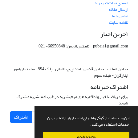
اعضای هیات تحریریه
ارسال مقاله
تماس با ما
نقشه سایت
آخرین اخبار
pubeia1@gmail.com تلفکس انجمن: 66950848- 021
خیابان انقلاب- خیابان قدس- ابتدای خ طالقانی- پلاک 594- ساختمان امور
ایثارگران- طبقه سوم
اشتراک خبرنامه
برای دریافت اخبار و اطلاعیه های مهم نشریه در خبرنامه نشریه مشترک
شوید.
اشتراک
این وب سایت از کوکی ها برای اطمینان از ارائه بهترین
خدمات استفاده می کند.
متوجه شدم