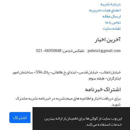
درباره نشریه
اعضای هیات تحریریه
ارسال مقاله
تماس با ما
نقشه سایت
آخرین اخبار
pubeia1@gmail.com تلفکس انجمن: 66950848- 021
خیابان انقلاب- خیابان قدس- ابتدای خ طالقانی- پلاک 594- ساختمان امور
ایثارگران- طبقه سوم
اشتراک خبرنامه
برای دریافت اخبار و اطلاعیه های مهم نشریه در خبرنامه نشریه مشترک
شوید.
اشتراک
این وب سایت از کوکی ها برای اطمینان از ارائه بهترین
خدمات استفاده می کند.