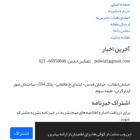
صفحه اصلی
درباره نشریه
اعضای هیات تحریریه
ارسال مقاله
تماس با ما
نقشه سایت
آخرین اخبار
pubeia1@gmail.com تلفکس انجمن: 66950848- 021
خیابان انقلاب- خیابان قدس- ابتدای خ طالقانی- پلاک 594- ساختمان امور
ایثارگران- طبقه سوم
اشتراک خبرنامه
برای دریافت اخبار و اطلاعیه های مهم نشریه در خبرنامه نشریه مشترک
شوید.
اشتراک
این وب سایت از کوکی ها برای اطمینان از ارائه بهترین