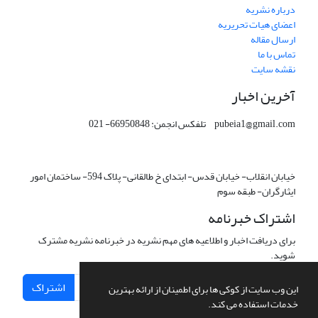
درباره نشریه
اعضای هیات تحریریه
ارسال مقاله
تماس با ما
نقشه سایت
آخرین اخبار
pubeia1@gmail.com تلفکس انجمن: 66950848- 021
خیابان انقلاب- خیابان قدس- ابتدای خ طالقانی- پلاک 594- ساختمان امور
ایثارگران- طبقه سوم
اشتراک خبرنامه
برای دریافت اخبار و اطلاعیه های مهم نشریه در خبرنامه نشریه مشترک
شوید.
اشتراک
این وب سایت از کوکی ها برای اطمینان از ارائه بهترین
خدمات استفاده می کند.