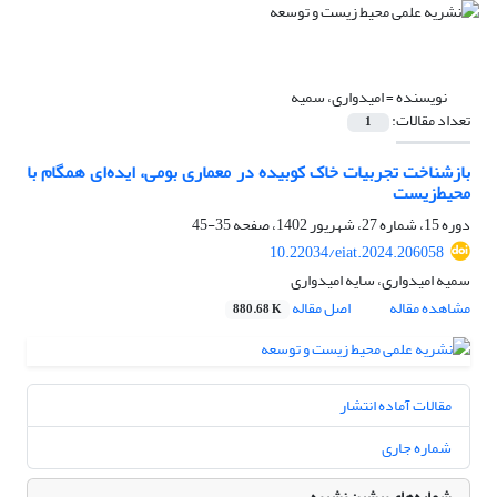
نویسنده =
امیدواری، سمیه
تعداد مقالات:
1
بازشناخت تجربیات خاک کوبیده در معماری بومی، ایده‌ای همگام با
محیط‌زیست
دوره 15، شماره 27، شهریور 1402، صفحه
35-45
10.22034/eiat.2024.206058
سمیه امیدواری، سایه امیدواری
مشاهده مقاله
اصل مقاله
880.68 K
مقالات آماده انتشار
شماره جاری
شماره‌های پیشین نشریه