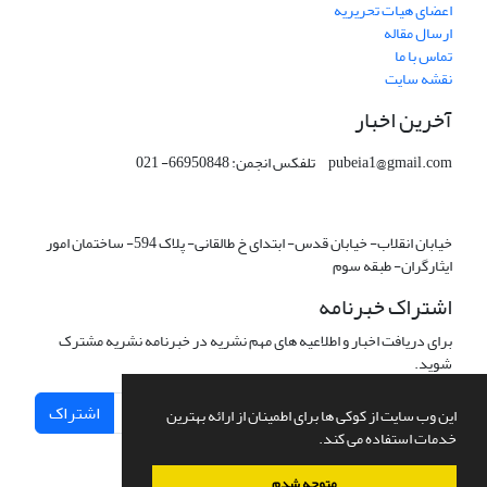
اعضای هیات تحریریه
ارسال مقاله
تماس با ما
نقشه سایت
آخرین اخبار
pubeia1@gmail.com تلفکس انجمن: 66950848- 021
خیابان انقلاب- خیابان قدس- ابتدای خ طالقانی- پلاک 594- ساختمان امور
ایثارگران- طبقه سوم
اشتراک خبرنامه
برای دریافت اخبار و اطلاعیه های مهم نشریه در خبرنامه نشریه مشترک
شوید.
اشتراک
این وب سایت از کوکی ها برای اطمینان از ارائه بهترین
خدمات استفاده می کند.
متوجه شدم