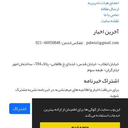
اعضای هیات تحریریه
ارسال مقاله
تماس با ما
نقشه سایت
آخرین اخبار
pubeia1@gmail.com تلفکس انجمن: 66950848- 021
خیابان انقلاب- خیابان قدس- ابتدای خ طالقانی- پلاک 594- ساختمان امور
ایثارگران- طبقه سوم
اشتراک خبرنامه
برای دریافت اخبار و اطلاعیه های مهم نشریه در خبرنامه نشریه مشترک
شوید.
اشتراک
این وب سایت از کوکی ها برای اطمینان از ارائه بهترین
خدمات استفاده می کند.
متوجه شدم