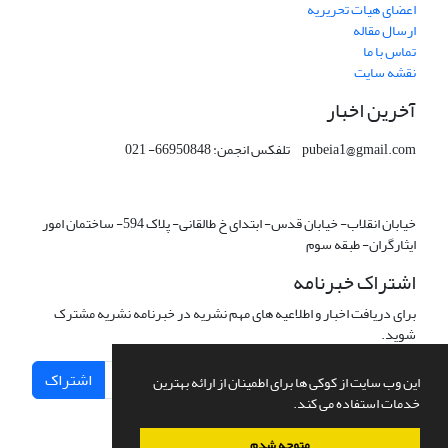
اعضای هیات تحریریه
ارسال مقاله
تماس با ما
نقشه سایت
آخرین اخبار
pubeia1@gmail.com تلفکس انجمن: 66950848- 021
خیابان انقلاب- خیابان قدس- ابتدای خ طالقانی- پلاک 594- ساختمان امور
ایثارگران- طبقه سوم
اشتراک خبرنامه
برای دریافت اخبار و اطلاعیه های مهم نشریه در خبرنامه نشریه مشترک
شوید.
اشتراک
این وب سایت از کوکی ها برای اطمینان از ارائه بهترین
خدمات استفاده می کند.
متوجه شدم