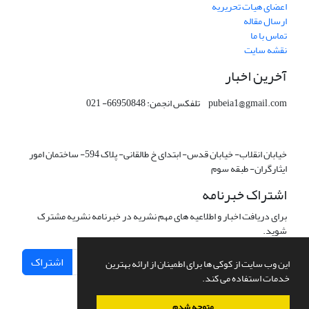
اعضای هیات تحریریه
ارسال مقاله
تماس با ما
نقشه سایت
آخرین اخبار
pubeia1@gmail.com تلفکس انجمن: 66950848- 021
خیابان انقلاب- خیابان قدس- ابتدای خ طالقانی- پلاک 594- ساختمان امور
ایثارگران- طبقه سوم
اشتراک خبرنامه
برای دریافت اخبار و اطلاعیه های مهم نشریه در خبرنامه نشریه مشترک
شوید.
اشتراک
این وب سایت از کوکی ها برای اطمینان از ارائه بهترین
خدمات استفاده می کند.
متوجه شدم