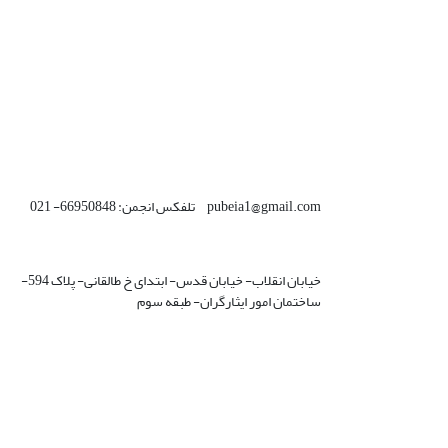
pubeia1@gmail.com تلفکس انجمن: 66950848- 021
خیابان انقلاب- خیابان قدس- ابتدای خ طالقانی- پلاک 594-
ساختمان امور ایثارگران- طبقه سوم