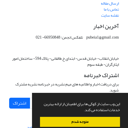
ارسال مقاله
تماس با ما
نقشه سایت
آخرین اخبار
pubeia1@gmail.com تلفکس انجمن: 66950848- 021
خیابان انقلاب- خیابان قدس- ابتدای خ طالقانی- پلاک 594- ساختمان امور
ایثارگران- طبقه سوم
اشتراک خبرنامه
برای دریافت اخبار و اطلاعیه های مهم نشریه در خبرنامه نشریه مشترک
شوید.
اشتراک
این وب سایت از کوکی ها برای اطمینان از ارائه بهترین
خدمات استفاده می کند.
متوجه شدم
سامانه مدیریت نشریات علمی.
طراحی و پیاده سازی از
سیناوب