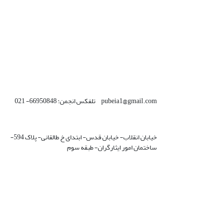
pubeia1@gmail.com تلفکس انجمن: 66950848- 021
خیابان انقلاب- خیابان قدس- ابتدای خ طالقانی- پلاک 594-
ساختمان امور ایثارگران- طبقه سوم