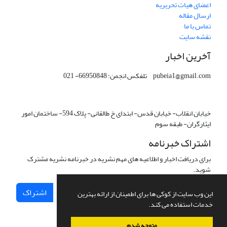
اعضای هیات تحریریه
ارسال مقاله
تماس با ما
نقشه سایت
آخرین اخبار
pubeia1@gmail.com تلفکس انجمن: 66950848- 021
خیابان انقلاب- خیابان قدس- ابتدای خ طالقانی- پلاک 594- ساختمان امور
ایثارگران- طبقه سوم
اشتراک خبرنامه
برای دریافت اخبار و اطلاعیه های مهم نشریه در خبرنامه نشریه مشترک
شوید.
اشتراک
این وب سایت از کوکی ها برای اطمینان از ارائه بهترین
خدمات استفاده می کند.
متوجه شدم