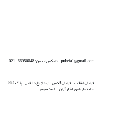
pubeia1@gmail.com تلفکس انجمن: 66950848- 021
خیابان انقلاب- خیابان قدس- ابتدای خ طالقانی- پلاک 594-
ساختمان امور ایثارگران- طبقه سوم