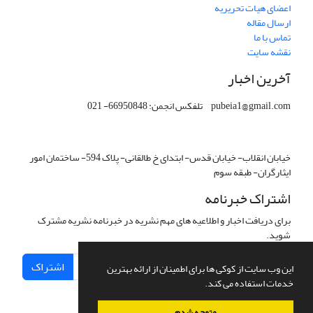
اعضای هیات تحریریه
ارسال مقاله
تماس با ما
نقشه سایت
آخرین اخبار
pubeia1@gmail.com تلفکس انجمن: 66950848- 021
خیابان انقلاب- خیابان قدس- ابتدای خ طالقانی- پلاک 594- ساختمان امور
ایثارگران- طبقه سوم
اشتراک خبرنامه
برای دریافت اخبار و اطلاعیه های مهم نشریه در خبرنامه نشریه مشترک
شوید.
اشتراک
این وب سایت از کوکی ها برای اطمینان از ارائه بهترین
خدمات استفاده می کند.
متوجه شدم