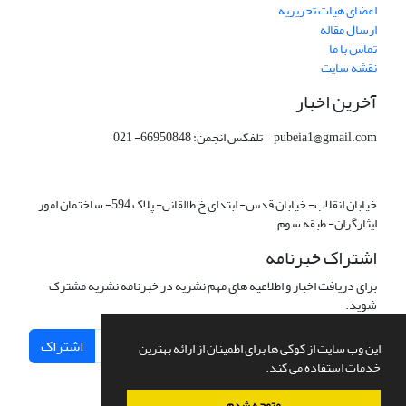
اعضای هیات تحریریه
ارسال مقاله
تماس با ما
نقشه سایت
آخرین اخبار
pubeia1@gmail.com تلفکس انجمن: 66950848- 021
خیابان انقلاب- خیابان قدس- ابتدای خ طالقانی- پلاک 594- ساختمان امور
ایثارگران- طبقه سوم
اشتراک خبرنامه
برای دریافت اخبار و اطلاعیه های مهم نشریه در خبرنامه نشریه مشترک
شوید.
اشتراک
این وب سایت از کوکی ها برای اطمینان از ارائه بهترین
خدمات استفاده می کند.
متوجه شدم