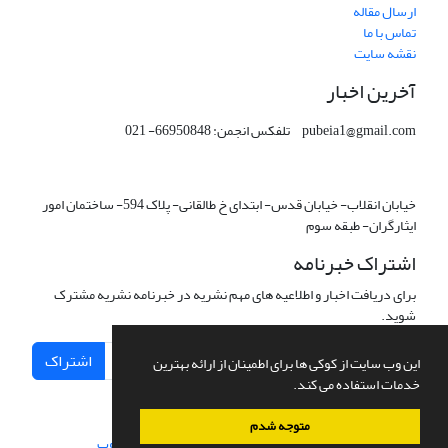
ارسال مقاله
تماس با ما
نقشه سایت
آخرین اخبار
pubeia1@gmail.com تلفکس انجمن: 66950848- 021
خیابان انقلاب- خیابان قدس- ابتدای خ طالقانی- پلاک 594- ساختمان امور
ایثارگران- طبقه سوم
اشتراک خبرنامه
برای دریافت اخبار و اطلاعیه های مهم نشریه در خبرنامه نشریه مشترک
شوید.
اشتراک
این وب سایت از کوکی ها برای اطمینان از ارائه بهترین
خدمات استفاده می کند.
متوجه شدم
سامانه مدیریت نشریات علمی.
طراحی و پیاده سازی از
سیناوب