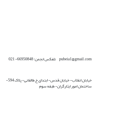
pubeia1@gmail.com تلفکس انجمن: 66950848- 021
خیابان انقلاب- خیابان قدس- ابتدای خ طالقانی- پلاک 594-
ساختمان امور ایثارگران- طبقه سوم