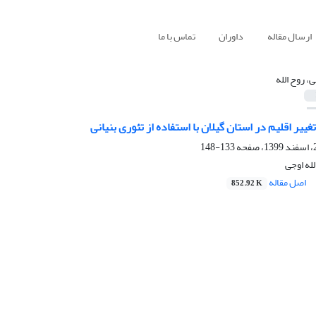
ارسال مقاله
داوران
تماس با ما
ی، روح الله
ییر اقلیم در استان گیلان با استفاده از تئوری بنیانی
133-148
له اوجی
اصل مقاله
852.92 K