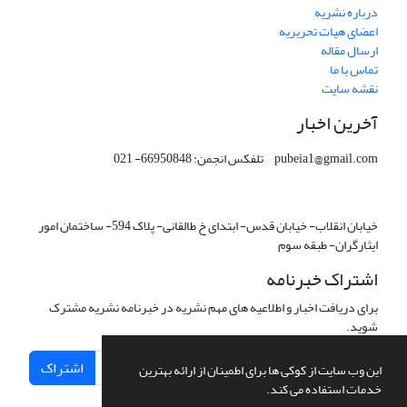
درباره نشریه
اعضای هیات تحریریه
ارسال مقاله
تماس با ما
نقشه سایت
آخرین اخبار
pubeia1@gmail.com تلفکس انجمن: 66950848- 021
خیابان انقلاب- خیابان قدس- ابتدای خ طالقانی- پلاک 594- ساختمان امور
ایثارگران- طبقه سوم
اشتراک خبرنامه
برای دریافت اخبار و اطلاعیه های مهم نشریه در خبرنامه نشریه مشترک
شوید.
اشتراک
این وب سایت از کوکی ها برای اطمینان از ارائه بهترین
خدمات استفاده می کند.