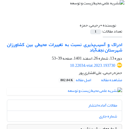
نویسنده =
رحیمی، حمزه
تعداد مقالات:
1
ادراک و آسیب‌‌پذیری نسبت به تغییرات محیطی بین کشاورزان
شهرستان نجف‌‌آباد
دوره 13، شماره 26، اسفند 1401، صفحه
39-53
10.22034/eiat.2023.193730
حمزه رحیمی، علی افشاری پور
مشاهده مقاله
اصل مقاله
802.04 K
مقالات آماده انتشار
شماره جاری
شماره‌های پیشین نشریه