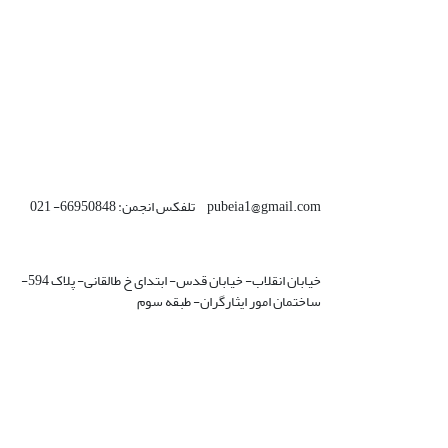
pubeia1@gmail.com تلفکس انجمن: 66950848- 021
خیابان انقلاب- خیابان قدس- ابتدای خ طالقانی- پلاک 594-
ساختمان امور ایثارگران- طبقه سوم