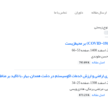
ارسال مقاله
داوران
تماس با ما
نوع زیستی
ت
53-66
 حسن ملوندی
اصل مقاله
793.09 K
ری اراضی و ارزش خدمات اکوسیستم در دشت همدان– بهار، با تاکید بر مناطق
25-34
یی، مرتضی برمکی، هادی ویسی
اصل مقاله
873.23 K