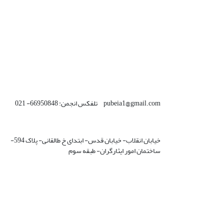
pubeia1@gmail.com تلفکس انجمن: 66950848- 021
خیابان انقلاب- خیابان قدس- ابتدای خ طالقانی- پلاک 594-
ساختمان امور ایثارگران- طبقه سوم