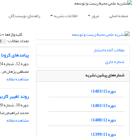
صفحه اصلی
مرور
اطلاعات نشریه
راهنمای نویسندگان
کلیدواژه‌ها =
ت
تعداد مقالات:
2
مقالات آماده انتشار
پیامد‌های کرونا (COVID-19) بر محیط‌زیس
شماره جاری
دوره 12، شماره 24، اسفند 1400، صفحه
مصطفی پژهان فر،
شماره‌های پیشین نشریه
مشاهده مقاله
دوره 15 (1403)
روند تغییر کارب
دوره 10، شماره 20، اسفند 1398، صفحه
دوره 13 (1401)
محمد ابراهیم رضا
دوره 12 (1400)
مشاهده مقاله
دوره 11 (1399)