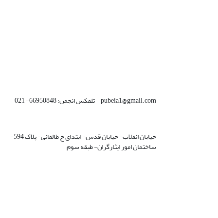
pubeia1@gmail.com تلفکس انجمن: 66950848- 021
خیابان انقلاب- خیابان قدس- ابتدای خ طالقانی- پلاک 594-
ساختمان امور ایثارگران- طبقه سوم