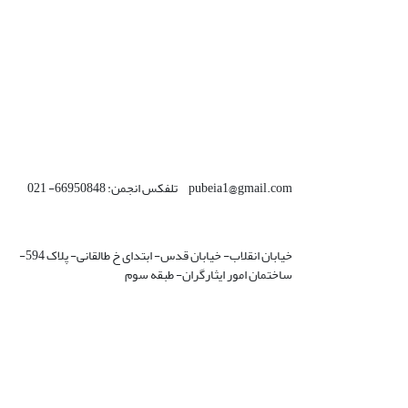
pubeia1@gmail.com تلفکس انجمن: 66950848- 021
خیابان انقلاب- خیابان قدس- ابتدای خ طالقانی- پلاک 594-
ساختمان امور ایثارگران- طبقه سوم