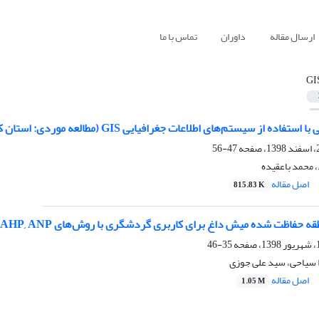
ارسال مقاله
داوران
تماس با ما
GI
فاده از سیستم‌های اطلاعات جغرافیایی GIS (مطالعه موردی: استان کرمانشاه)
47-56
 محمد باعقیده
اصل مقاله
815.83 K
فاظت شده میش داغ برای کاربری گردشگری با روش‌های PROMETTEE, AHP, ANP در محیط GIS
35-46
 سیاحی، سید علی جوزی
اصل مقاله
1.05 M