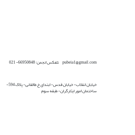
pubeia1@gmail.com تلفکس انجمن: 66950848- 021
خیابان انقلاب- خیابان قدس- ابتدای خ طالقانی- پلاک 594-
ساختمان امور ایثارگران- طبقه سوم