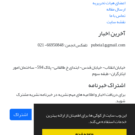
اعضای هیات تحریریه
ارسال مقاله
تماس با ما
نقشه سایت
آخرین اخبار
pubeia1@gmail.com تلفکس انجمن: 66950848- 021
خیابان انقلاب- خیابان قدس- ابتدای خ طالقانی- پلاک 594- ساختمان امور
ایثارگران- طبقه سوم
اشتراک خبرنامه
برای دریافت اخبار و اطلاعیه های مهم نشریه در خبرنامه نشریه مشترک
شوید.
اشتراک
این وب سایت از کوکی ها برای اطمینان از ارائه بهترین
خدمات استفاده می کند.
متوجه شدم