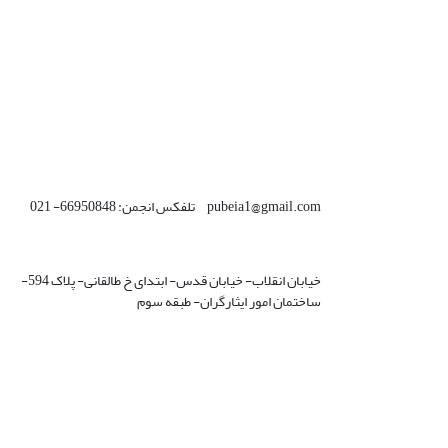
pubeia1@gmail.com تلفکس انجمن: 66950848- 021
خیابان انقلاب- خیابان قدس- ابتدای خ طالقانی- پلاک 594-
ساختمان امور ایثارگران- طبقه سوم