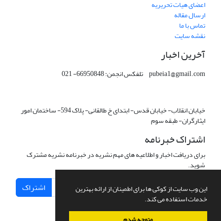
اعضای هیات تحریریه
ارسال مقاله
تماس با ما
نقشه سایت
آخرین اخبار
pubeia1@gmail.com تلفکس انجمن: 66950848- 021
خیابان انقلاب- خیابان قدس- ابتدای خ طالقانی- پلاک 594- ساختمان امور
ایثارگران- طبقه سوم
اشتراک خبرنامه
برای دریافت اخبار و اطلاعیه های مهم نشریه در خبرنامه نشریه مشترک
شوید.
اشتراک
این وب سایت از کوکی ها برای اطمینان از ارائه بهترین
خدمات استفاده می کند.
متوجه شدم