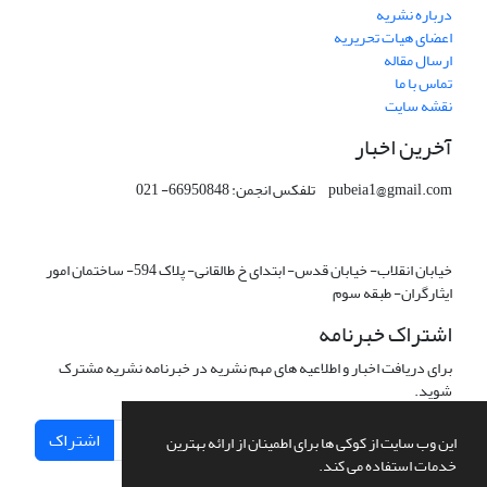
درباره نشریه
اعضای هیات تحریریه
ارسال مقاله
تماس با ما
نقشه سایت
آخرین اخبار
pubeia1@gmail.com تلفکس انجمن: 66950848- 021
خیابان انقلاب- خیابان قدس- ابتدای خ طالقانی- پلاک 594- ساختمان امور
ایثارگران- طبقه سوم
اشتراک خبرنامه
برای دریافت اخبار و اطلاعیه های مهم نشریه در خبرنامه نشریه مشترک
شوید.
اشتراک
این وب سایت از کوکی ها برای اطمینان از ارائه بهترین
خدمات استفاده می کند.