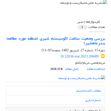
کلیدواژه‌ها =
شهر
تعداد مقالات:
1
بررسی وضعیت سلامت اکوسیستم شهری (منطقه مورد مطالعه:
بندر ماهشهر)
دوره 15، شماره 27، شهریور 1402، صفحه
93-111
10.22034/eiat.2023.206085
مریم همتی، مریم ایلانلو
مشاهده مقاله
اصل مقاله
1018.33 K
مقالات آماده انتشار
شماره جاری
شماره‌های پیشین نشریه