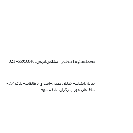
pubeia1@gmail.com تلفکس انجمن: 66950848- 021
خیابان انقلاب- خیابان قدس- ابتدای خ طالقانی- پلاک 594-
ساختمان امور ایثارگران- طبقه سوم