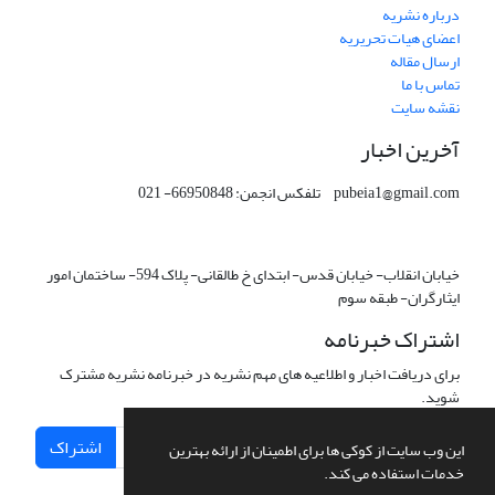
درباره نشریه
اعضای هیات تحریریه
ارسال مقاله
تماس با ما
نقشه سایت
آخرین اخبار
pubeia1@gmail.com تلفکس انجمن: 66950848- 021
خیابان انقلاب- خیابان قدس- ابتدای خ طالقانی- پلاک 594- ساختمان امور
ایثارگران- طبقه سوم
اشتراک خبرنامه
برای دریافت اخبار و اطلاعیه های مهم نشریه در خبرنامه نشریه مشترک
شوید.
اشتراک
این وب سایت از کوکی ها برای اطمینان از ارائه بهترین
خدمات استفاده می کند.