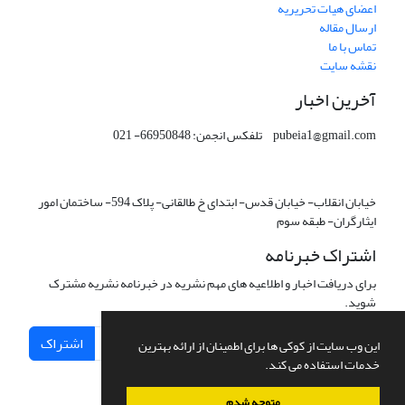
اعضای هیات تحریریه
ارسال مقاله
تماس با ما
نقشه سایت
آخرین اخبار
pubeia1@gmail.com تلفکس انجمن: 66950848- 021
خیابان انقلاب- خیابان قدس- ابتدای خ طالقانی- پلاک 594- ساختمان امور
ایثارگران- طبقه سوم
اشتراک خبرنامه
برای دریافت اخبار و اطلاعیه های مهم نشریه در خبرنامه نشریه مشترک
شوید.
اشتراک
این وب سایت از کوکی ها برای اطمینان از ارائه بهترین
خدمات استفاده می کند.
متوجه شدم