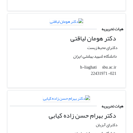
هیات تحریریه
دکتر هومان لیاقتی
دکترای محیط زیست
دانشگاه شهید بهشتی، ایران
sbu.ac.ir
h-liaghati
021- 22431971
هیات تحریریه
دکتر بهرام حسن زاده کیابی
دکترای آبزیان