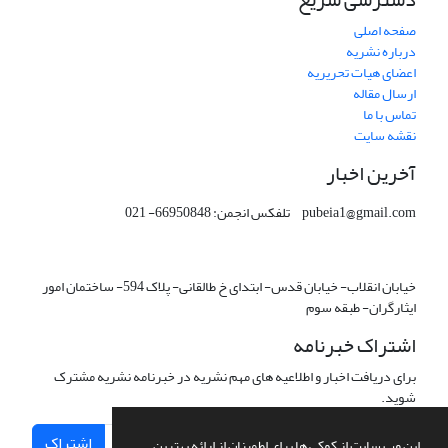
صفحه اصلی
درباره نشریه
اعضای هیات تحریریه
ارسال مقاله
تماس با ما
نقشه سایت
آخرین اخبار
pubeia1@gmail.com تلفکس انجمن: 66950848- 021
خیابان انقلاب- خیابان قدس- ابتدای خ طالقانی- پلاک 594- ساختمان امور
ایثارگران- طبقه سوم
اشتراک خبرنامه
برای دریافت اخبار و اطلاعیه های مهم نشریه در خبرنامه نشریه مشترک
شوید.
اشتراک
این وب سایت از کوکی ها برای اطمینان از ارائه بهترین