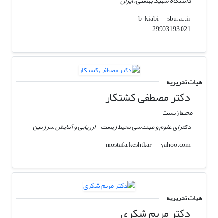
دانشگاه شهید بهشتی، ایران
sbu.ac.ir
b-kiabi
021 29903193
هیات تحریریه
دکتر مصطفی کشتکار
محیط زیست
دکترای علوم و مهندسی محیط زیست - ارزیابی و آمایش سرزمین
yahoo.com
mostafa.keshtkar
هیات تحریریه
دکتر مریم شکری