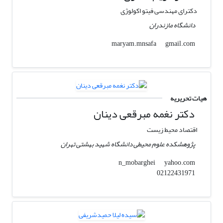
دکترای مهندسی فیتو اکولوژی
دانشگاه مازندران
gmail.com
maryam.mnsafa
هیات تحریریه
دکتر نغمه مبرقعی دینان
اقتصاد محیط زیست
پژوهشکده علوم محیطی دانشگاه شهید بهشتی تهران
yahoo.com
n_mobarghei
02122431971