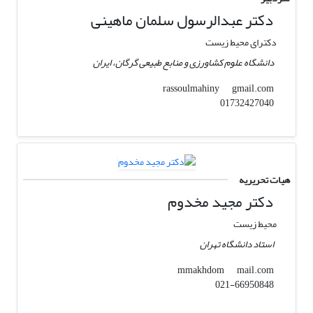
دکتر عبدالرسول سلمان ماهینی
دکترای محیط زیست
دانشگاه علوم کشاورزی و منابع طبیعی گرگان، ایران
gmail.com
rassoulmahiny
01732427040
هیات تحریریه
دکتر مجید مخدوم
محیط زیست
استاد دانشگاه تهران
mail.com
mmakhdom
021-66950848