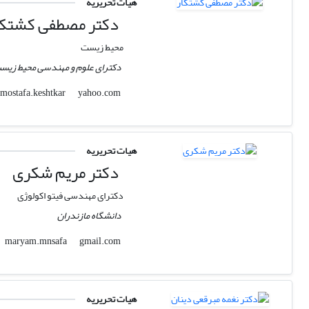
هیات تحریریه
دکتر مصطفی کشتکا
محیط زیست
دکترای علوم و مهندسی محیط زیست
yahoo.com
mostafa.keshtkar
هیات تحریریه
دکتر مریم شکری
دکترای مهندسی فیتو اکولوژی
دانشگاه مازندران
gmail.com
maryam.mnsafa
هیات تحریریه