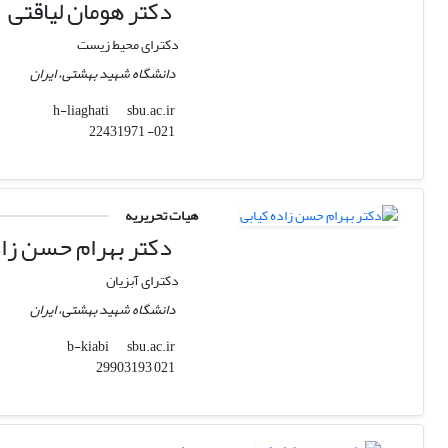
دکتر هومان لیاقتی
دکترای محیط زیست
دانشگاه شهید بهشتی، ایران
sbu.ac.ir
h-liaghati
021- 22431971
هیات تحریریه
دکتر بهرام حسن زاد
دکترای آبزیان
دانشگاه شهید بهشتی، ایران
sbu.ac.ir
b-kiabi
021 29903193