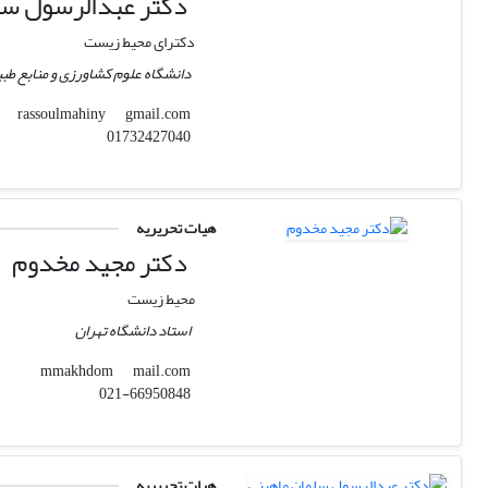
دکتر عبدالرسول سل
دکترای محیط زیست
دانشگاه علوم کشاورزی و منابع طبی
gmail.com
rassoulmahiny
01732427040
هیات تحریریه
دکتر مجید مخدوم
محیط زیست
استاد دانشگاه تهران
mail.com
mmakhdom
021-66950848
هیات تحریریه