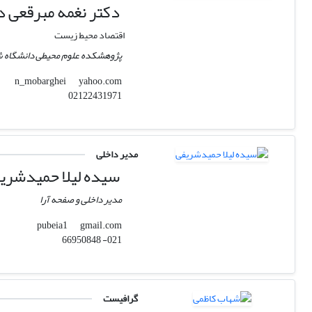
دکتر نغمه مبرقعی د
اقتصاد محیط زیست
پژوهشکده علوم محیطی دانشگاه ش
yahoo.com
n_mobarghei
02122431971
مدیر داخلی
سیده لیلا حمیدشری
مدیر داخلی و صفحه آرا
gmail.com
pubeia1
021- 66950848
گرافیست