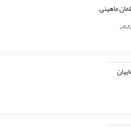
مان ماهینی
 گرگان
ییان