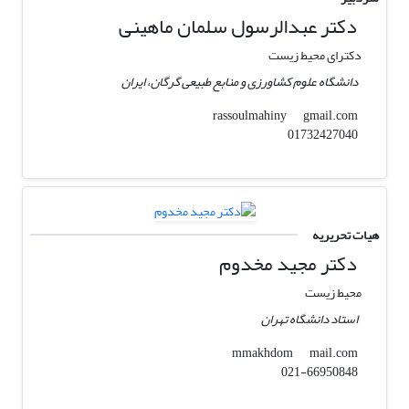
دکتر عبدالرسول سلمان ماهینی
دکترای محیط زیست
دانشگاه علوم کشاورزی و منابع طبیعی گرگان، ایران
gmail.com
rassoulmahiny
01732427040
هیات تحریریه
دکتر مجید مخدوم
محیط زیست
استاد دانشگاه تهران
mail.com
mmakhdom
021-66950848