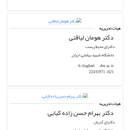
هیات تحریریه
دکتر هومان لیاقتی
دکترای محیط زیست
دانشگاه شهید بهشتی، ایران
sbu.ac.ir
h-liaghati
021- 22431971
هیات تحریریه
دکتر بهرام حسن زاده کیابی
دکترای آبزیان