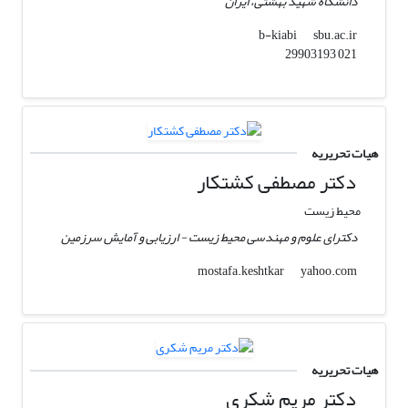
دانشگاه شهید بهشتی، ایران
sbu.ac.ir
b-kiabi
021 29903193
هیات تحریریه
دکتر مصطفی کشتکار
محیط زیست
دکترای علوم و مهندسی محیط زیست - ارزیابی و آمایش سرزمین
yahoo.com
mostafa.keshtkar
هیات تحریریه
دکتر مریم شکری