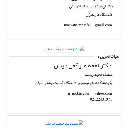
دکترای مهندسی فیتو اکولوژی
دانشگاه مازندران
gmail.com
maryam.mnsafa
هیات تحریریه
دکتر نغمه مبرقعی دینان
اقتصاد محیط زیست
پژوهشکده علوم محیطی دانشگاه شهید بهشتی تهران
yahoo.com
n_mobarghei
02122431971