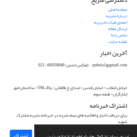
صفحه اصلی
درباره نشریه
اعضای هیات تحریریه
ارسال مقاله
تماس با ما
نقشه سایت
آخرین اخبار
pubeia1@gmail.com تلفکس انجمن: 66950848- 021
خیابان انقلاب- خیابان قدس- ابتدای خ طالقانی- پلاک 594- ساختمان امور
ایثارگران- طبقه سوم
اشتراک خبرنامه
برای دریافت اخبار و اطلاعیه های مهم نشریه در خبرنامه نشریه مشترک
شوید.
اشتراک
این وب سایت از کوکی ها برای اطمینان از ارائه بهترین