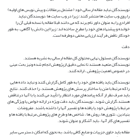
نویسندگان نباید مقاله ارسالی خود ( مشتمل برمقالات و پیش نویس های اولیه)
را روی وب سایت ها منتشر کنند؛ زیرا در وب سایت ها ،نویسندگان نباید
افرادی را به عنوان داور نام برند که می دانند قبلا مقاله یا نسخه قبلی آن را
خوانده و پیشنهادهای خود را مطرح ساخته اند؛ زیرا این دانش یا آگاهی ، به طور
خودکار ناقض فرآیند ارزیابی مخفی دوطرفه است.
دقت
نویسندگان مسئول نهایی محتوای کل مقاله ارسالی به نشریه هستند.
نویسندگان متعهد هستند تا نمایی دقیق ازپژوهش انجام شده ونیز بحث عینی
در خصوص اهمیت پژوهش ، ارائه کنند.
نویسندگان باید یافته های خود را به طور کامل گزارش کنند و نباید داده هایی
را که مرتبط با متن یا ساختار پرسش های پژوهش هستند، را حذف کنند. نتایج
باید صرف نظر از آنکه پیامدهای مورد انتظار را تأیید می کنند یا با آنها درتناقض
هستند،گزارش شوند. نویسندگان باید دقت ویژه در ارائه خواص یا ویژگی های
مرتبط با پژوهش خود یا یافته ها و تفسیر آنها را داشته باشند. مفروضات
بنیادین ، تئوری ها، روش ها ، شاخص ها و طرح های پژوهش مرتبط با یافته ها و
تفسیرهای کار آنها ، باید آشکار و عنوان شوند.
مقاله باید حاوی جزییات و منابع کافی باشد، به نحوی که امکان دسترسی سایر