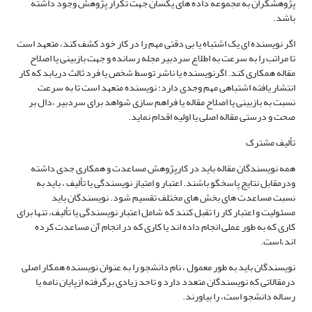
پژوهشگران به مجموعه داده های یکسان جهت تکرار پژوهش وجود داشته
باشد.
اگر نویسنده ای یک اشتباه یا بی دقتی مهم را در کار خود کشف کند، متعهد است
تا مراتب را به سرعت به اطلاع سردبیر مجله رسانده و جهت بازبینی یا اصلاح
مقاله همکاری کند. اگرنویسنده یا ناشر توسط شخص یا فرد ثالث دریابد که کار
انتشار یافته اشتباهی مهم وجدی دارد؛ نویسنده متعهد است تا به سرعت
نسبت به بازبینی یا اصلاح مقاله یا فراهم سازی شواهد برای سردبیر ،دال بر
صحت و درستی مقاله اصلی یا اولیه اقدام نماید.
تألیف مشترک
همه نویسندگان مقاله باید در کارپژوهش مساعدت و همکاری جدی داشته
ودرمقابل نتایج پاسخگو باشند. اعتبار و امتیاز نویسندگی یا تألیف ، باید به
نسبت مساعدت های بخش های مختلف تقسیم شود. نویسندگان باید
مسئولیت و اعتبار کار را تقبل کنند که شامل اعتبار نویسندگی یا تألیف، تنها برای
کاری که به طور عملی انجام داده اند یا کاری که در انجام آن مساعدت کرده
اند،است.
نویسندگان باید به طور معمول ، نام دانشجو را به عنوان نویسنده همکار اصلی
درمقالاتی که نویسندگان متعدد دارد و تاحد زیادی برگرفته ازپایان نامه یا
رساله دانشجو است، را بیاورند.