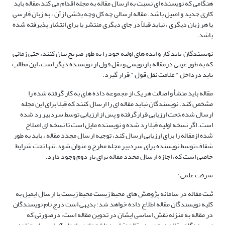
هنگامی که نویسنده ای نسبت به ارسال مقاله به مجله اقدام می کند،مقاله باید
کاری جدید و اصیل باشد. مقاله ارسالی چه کل وچه بخشی ازآن ، به زبان فارسی
یا هر زبان دیگری ، نباید قبلاً در جای دیگری منتشر یا برای انتشار پذیرفته شده
باشد.
نویسندگان باید کار و ایده های اولیه خود را به طور صریح بیان کنند، حتی زمانی
که به طور عینی درمقاله بازنویسی و نقل قول از نویسنده دیگر است، این مطالب
باید درداخل " علامت نقل قول " قرار گیرد.
مقاله باید منشأ و اصالت هر یک از مجموعه داده های به کار گرفته شده را
مشخص کند. نویسندگان نباید مقاله ای را ارسال کنند که قبلا برای این مجله
ارسال شده،تحت ارزیابی قرارگرفته و پس از ارزیابی توسط سردبیر رد شده
است. اگر نسخه اولیه قبلا رد شده و نویسنده مایل است تا نسخه ای اصلاح
شده ازمقاله را برای ارزیابی ارسال کند، توجیه ارسال مجدد مقاله ، باید به طور
شفاف توسط نویسنده برای سردبیر مجله مطرح و عنوان شود.تنها تحت شرایط
خاصی است که، اجازه ارسال مجدد مقاله برای بار دوم وجود دارد.
سرقت علمی :
ثبت مقاله در سامانه پژوهش های محیط زیست محیط زیست با ارسال ایمیل به
کلیه نویسندگان مقاله اطلاع داده خواهد شد؛ بدیهی است درج نام نویسندگان
در مقاله به منزله نقش اساسی ایشان در تدوین مقاله است، درصورتی که