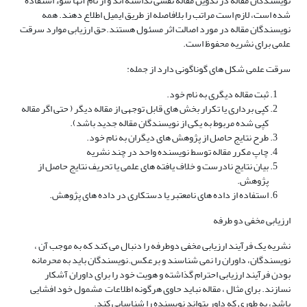
نویسندگان مقاله در تدوین مقاله نقشی نداشته اند و از نام آنها سوء استفاده
شده است، لازم است مراتب را بلافاصله از طریق ایمیل اطلاع دهند. همه
نویسندگان مقاله در مورد اصالت اثر مسئول هستند.حق ارزیابی موارد سرقت
علمی برای نشریه محفوظ است.
سرقت علمی شکل های گوناگونی دارد از جمله:
ثبت مقاله دیگری به نام خود.
کپی برداری یا تکرار بخش های قابل توجهی از مقاله دیگر ( حتی اگر مقاله
کپی شده مربوط به یکی از نویسندگان مقاله جدید باشد).
طرح نتایج حاصل از پژوهش های دیگران به نام خود.
چاپ مکرر مقاله توسط نویسنده واحد در چند نشریه
بیان نتایج نادرست و خلاف یافته های علمی یا تحریف نتایج حاصل از
پژوهش.
استفاده از داده های نامعتبر یا دستکاری در داده های پژوهش.
ارزیابی مخفی دو طرفه
نشریه یک فرآیند ارزیابی مخفی دوطرفه را دنبال می کند که به موجب آن ،
نویسندگان، داوران را نمی شناسند و برعکس.نویسندگان باید به محرمانه
بودن فرآیند ارزیابی احترام گذاشته و هویت خود را برای داوران آشکار
نسازند. برای مثال ، مقاله نباید حاوی هرگونه اطلاعات مشمول خود افشایی
باشد، به طوری که داور بتواند نویسنده را شناسایی کند.