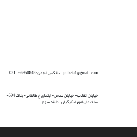
pubeia1@gmail.com تلفکس انجمن: 66950848- 021
خیابان انقلاب- خیابان قدس- ابتدای خ طالقانی- پلاک 594-
ساختمان امور ایثارگران- طبقه سوم