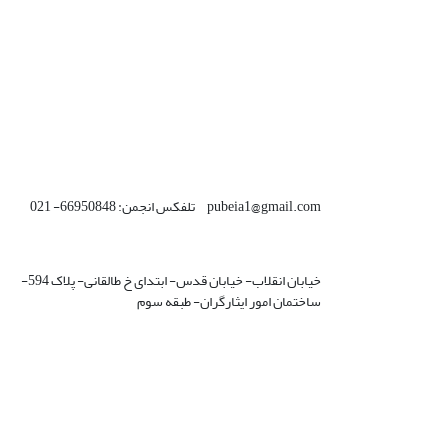
pubeia1@gmail.com تلفکس انجمن: 66950848- 021
خیابان انقلاب- خیابان قدس- ابتدای خ طالقانی- پلاک 594-
ساختمان امور ایثارگران- طبقه سوم