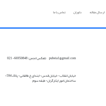
ارسال مقاله
داوران
تماس با ما
pubeia1@gmail.com تلفکس انجمن: 66950848- 021
خیابان انقلاب- خیابان قدس- ابتدای خ طالقانی- پلاک 594-
ساختمان امور ایثارگران- طبقه سوم