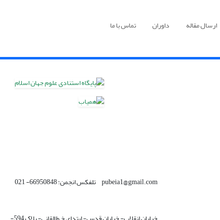
ارسال مقاله
داوران
تماس با ما
pubeia1@gmail.com تلفکس انجمن: 66950848- 021
خیابان انقلاب- خیابان قدس- ابتدای خ طالقانی- پلاک 594-